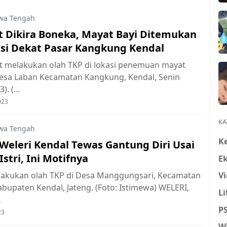
wa Tengah
 Dikira Boneka, Mayat Bayi Ditemukan
gasi Dekat Pasar Kangkung Kendal
aat melakukan olah TKP di lokasi penemuan mayat
 Desa Laban Kecamatan Kangkung, Kendal, Senin
3). (…
023
KA
wa Tengah
K
 Weleri Kendal Tewas Gantung Diri Usai
stri, Ini Motifnya
E
Vi
elakukan olah TKP di Desa Manggungsari, Kecamatan
abupaten Kendal, Jateng. (Foto: Istimewa) WELERI,
Li
…
P
23
W