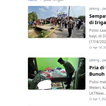
Jateng
,
Ja
Sempat
di Iri
Polisi s
bayi, di
(17/4/202
Apr 18, 2
Jateng
,
Ja
Pria di
Bunuh I
Polisi m
Weleri, K
LKTNew
Apr 7, 20