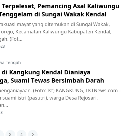
 Terpeleset, Pemancing Asal Kaliwungu
Tenggelam di Sungai Wakak Kendal
vakuasi mayat yang ditemukan di Sungai Wakak,
orejo, Kecamatan Kaliwungu Kabupaten Kendal,
gah. (Fot…
023
wa Tengah
i di Kangkung Kendal Dianiaya
ga, Suami Tewas Bersimbah Darah
i penganiayaan. (Foto: Ist) KANGKUNG, LKTNews.com -
suami istri (pasutri), warga Desa Rejosari,
an…
23
2
3
4