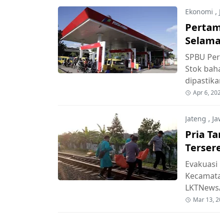
Ekonomi
,
Pertam
Selama 
SPBU Per
Stok bah
dipastik
Apr 6, 20
Jateng
,
Ja
Pria T
Terser
Evakuasi 
Kecamata
LKTNews/
Mar 13, 