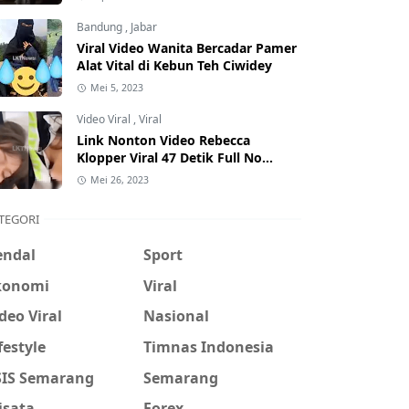
Hati-Hati Phising!
Bandung
,
Jabar
Viral Video Wanita Bercadar Pamer
Alat Vital di Kebun Teh Ciwidey
Mei 5, 2023
Video Viral
,
Viral
Link Nonton Video Rebecca
Klopper Viral 47 Detik Full No
Sensor Bertebaran di Internet,
Mei 26, 2023
Hati-Hati Phising!
TEGORI
endal
Sport
konomi
Viral
deo Viral
Nasional
festyle
Timnas Indonesia
SIS Semarang
Semarang
isata
Forex