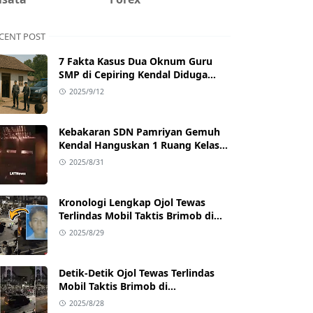
CENT POST
7 Fakta Kasus Dua Oknum Guru
SMP di Cepiring Kendal Diduga
Berselingkuh: Kronologi,
2025/9/12
Pengakuan, hingga Sanksi
Kebakaran SDN Pamriyan Gemuh
Kendal Hanguskan 1 Ruang Kelas
dan Toilet
2025/8/31
Kronologi Lengkap Ojol Tewas
Terlindas Mobil Taktis Brimob di
Pejompongan, Ternyata Sedang
2025/8/29
Antar Orderan
Detik-Detik Ojol Tewas Terlindas
Mobil Taktis Brimob di
Pejompongan, Viral di Medsos
2025/8/28