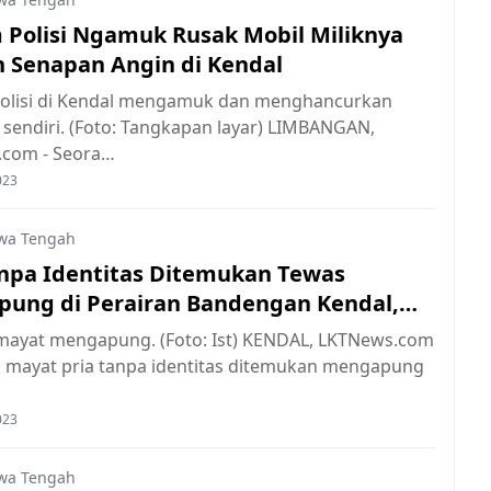
Polisi Ngamuk Rusak Mobil Miliknya
 Senapan Angin di Kendal
lisi di Kendal mengamuk dan menghancurkan
 sendiri. (Foto: Tangkapan layar) LIMBANGAN,
com - Seora…
023
wa Tengah
anpa Identitas Ditemukan Tewas
ung di Perairan Bandengan Kendal,
elidiki
i mayat mengapung. (Foto: Ist) KENDAL, LKTNews.com
k mayat pria tanpa identitas ditemukan mengapung
023
wa Tengah