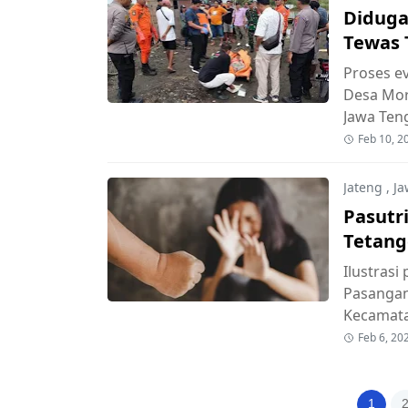
Diduga
Tewas 
Proses e
Desa Mor
Jawa Ten
Feb 10, 2
Jateng
,
Ja
Pasutr
Tetang
Ilustras
Pasangan 
Kecamat
Feb 6, 20
1