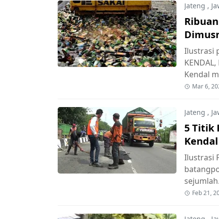
Jateng
,
Ja
Ribuan
Dimusn
Ilustrasi
KENDAL, 
Kendal 
Mar 6, 20
Jateng
,
Ja
5 Titik
Kendal
Ilustrasi
batangpo
sejumla
Feb 21, 2
Jateng
,
Ja