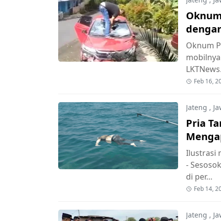
Oknum 
dengan
Oknum Po
mobilnya
LKTNews.
Feb 16, 2
Jateng
,
Ja
Pria T
Mengap
Polisi S
Ilustras
- Sesoso
di per…
Feb 14, 2
Jateng
,
Ja